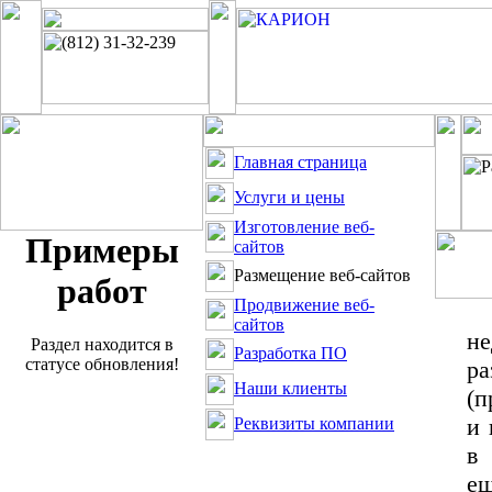
Главная страница
Услуги и цены
Изготовление веб-
Примеры
сайтов
Размещение веб-сайтов
работ
Продвижение веб-
Д
сайтов
не
Раздел находится в
Разработка ПО
статусе обновления!
ра
Наши клиенты
(п
и 
Реквизиты компании
в
ещ