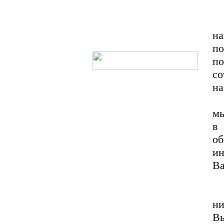
М
на
п
п
с
на
П
м
в
о
и
Ва
Н
н
Вы