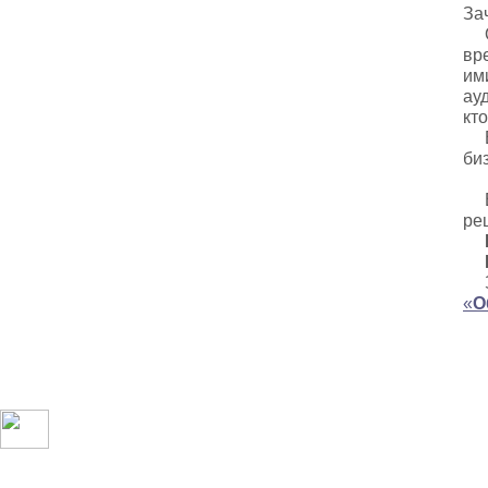
За
От
вр
им
ау
кто
В 
би
Ес
ре
За
«
О
©
2001 –
2026, ООО «КАРИОН», г. Санкт-Петербург, Волковский пр., д. 146, лит