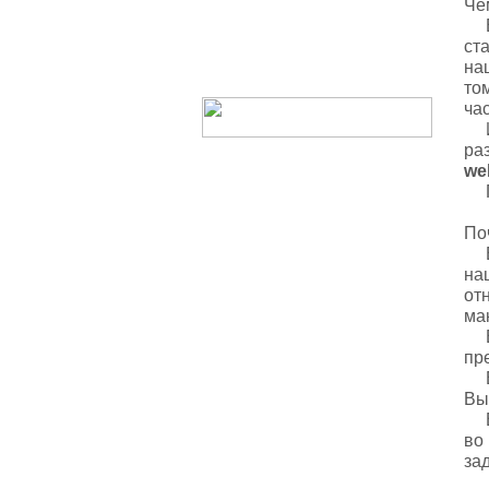
Ч
В 
ст
на
то
ча
Им
ра
we
По
По
Во
на
от
ма
Во
пр
В-
Вы
В-
во
за